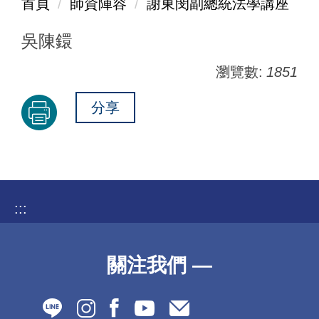
首頁
師資陣容
謝東閔副總統法學講座
吳陳鐶
瀏覽數:
1851
分享
:::
關注我們 —