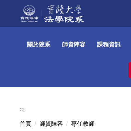
跳
到
主
要
內
關於院系
師資陣容
課程資訊
容
區
:::
首頁
師資陣容
專任教師