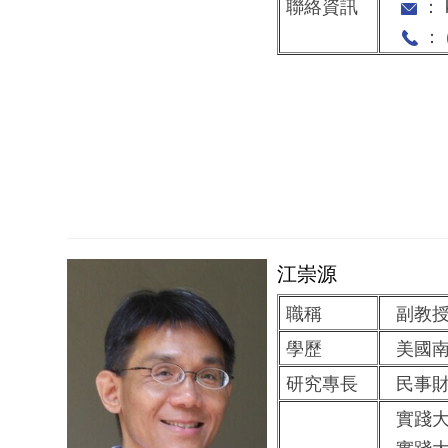
聯絡資訊
： k
： (
江崇源
職稱
副教
學歷
美國南
研究專長
民事財
實踐大