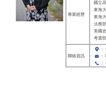
國立高
東海大
專業經歷
東海大
法務部
美國史
考選部
： 
聯絡資訊
： l
： (