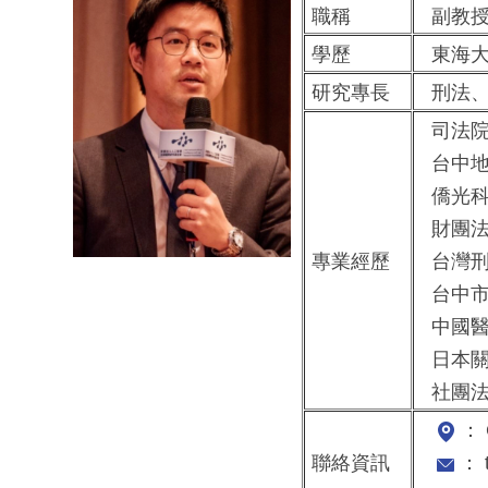
職稱
副教
學歷
東海大
研究專長
刑法、
司法院
台中地
僑光科
財團法
專業經歷
台灣刑
台中市
中國醫
日本關
社團法
： 
聯絡資訊
： t