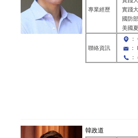
實踐大
專業經歷
實踐大
國防部
美國夏
： 
聯絡資訊
： k
： (
韓政道