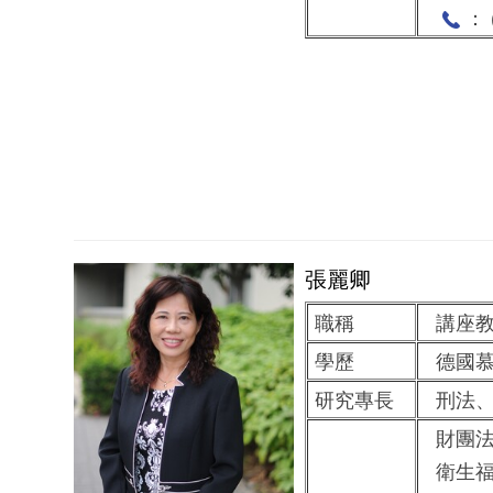
： (
張麗卿
職稱
講座教
學歷
德國慕
研究專長
刑法、
財團法
衛生福