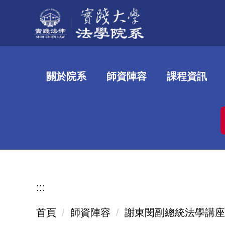
跳
到
主
要
內
關於院系
師資陣容
課程資訊
容
區
:::
首頁
師資陣容
謝東閔副總統法學講座