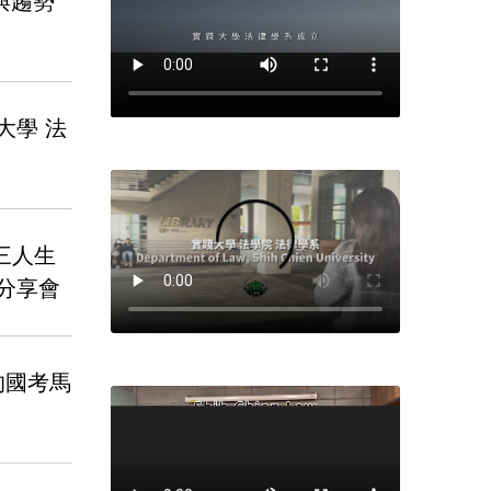
與趨勢
大學 法
三人生
果分享會
的國考馬