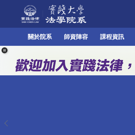
跳
到
主
要
關於院系
師資陣容
課程資訊
內
容
區