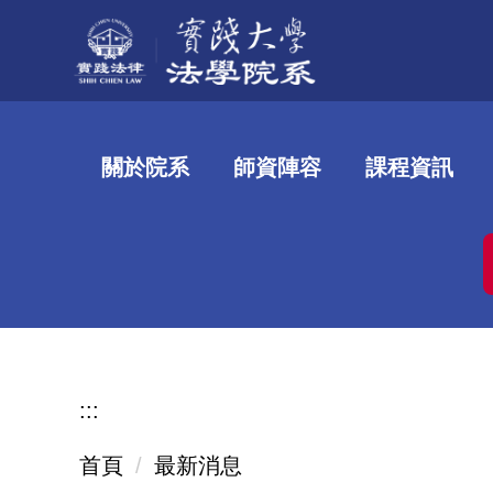
跳
到
主
要
內
關於院系
師資陣容
課程資訊
容
區
:::
首頁
最新消息