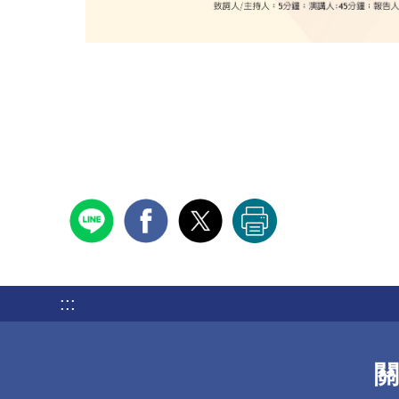
:::
關