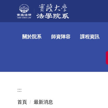
跳
到
主
要
內
關於院系
師資陣容
課程資訊
容
區
:::
首頁
最新消息